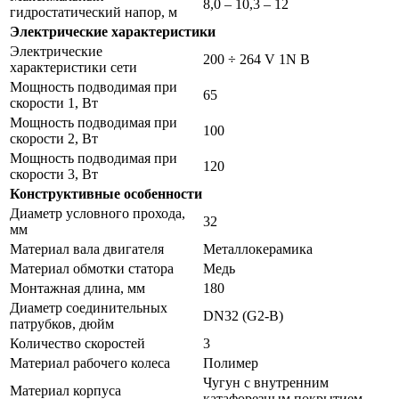
8,0 – 10,3 – 12
гидростатический напор, м
Электрические характеристики
Электрические
200 ÷ 264 V 1N В
характеристики сети
Мощность подводимая при
65
скорости 1, Вт
Мощность подводимая при
100
скорости 2, Вт
Мощность подводимая при
120
скорости 3, Вт
Конструктивные особенности
Диаметр условного прохода,
32
мм
Материал вала двигателя
Металлокерамика
Материал обмотки статора
Медь
Монтажная длина, мм
180
Диаметр соединительных
DN32 (G2-B)
патрубков, дюйм
Количество скоростей
3
Материал рабочего колеса
Полимер
Чугун с внутренним
Материал корпуса
катафорезным покрытием