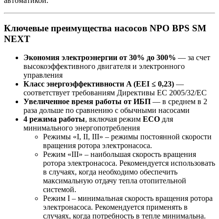
автоматикой.
Ключевые преимущества насосов
NPO BPS SM
NEXT
Экономия электроэне
ргии от 30% до 300%
— за счет
высокоэффективного двигателя и электронного
управления
Класс энергоэффективности A (EEI ≤ 0,23)
—
соответствует требованиям Директивы ЕС 2005/32/EC
Увеличенное время работы от ИБП
— в среднем в 2
раза дольше по сравнению с обычными насосами
4 режима работы
, включая режим
ECO
для
минимального энергопотребления
Режимы «I, II, III» – режимы постоянной скорости
вращения ротора электронасоса.
Режим «III» – наибольшая скорость вращения
ротора электронасоса. Рекомендуется использовать
в случаях, когда необходимо обеспечить
максимальную отдачу тепла отопительной
системой.
Режим I – минимальная скорость вращения ротора
электронасоса. Рекомендуется применять в
случаях, когда потребность в тепле минимальна.