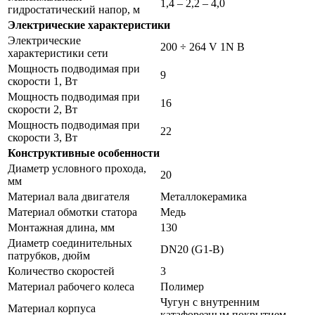
1,4 – 2,2 – 4,0
гидростатический напор, м
Электрические характеристики
Электрические
200 ÷ 264 V 1N В
характеристики сети
Мощность подводимая при
9
скорости 1, Вт
Мощность подводимая при
16
скорости 2, Вт
Мощность подводимая при
22
скорости 3, Вт
Конструктивные особенности
Диаметр условного прохода,
20
мм
Материал вала двигателя
Металлокерамика
Материал обмотки статора
Медь
Монтажная длина, мм
130
Диаметр соединительных
DN20 (G1-B)
патрубков, дюйм
Количество скоростей
3
Материал рабочего колеса
Полимер
Чугун с внутренним
Материал корпуса
катафорезным покрытием