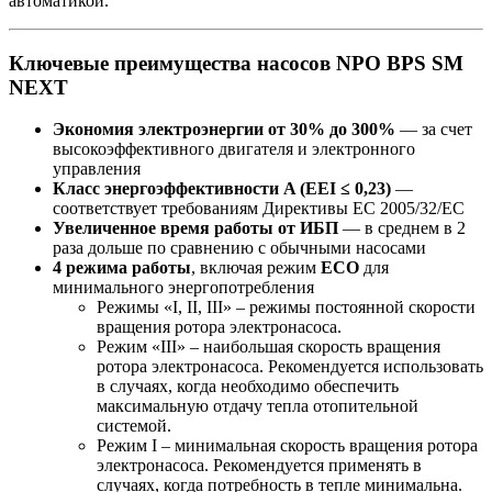
автоматикой.
Ключевые преимущества насосов
NPO BPS SM
NEXT
Экономия электроэне
ргии от 30% до 300%
— за счет
высокоэффективного двигателя и электронного
управления
Класс энергоэффективности A (EEI ≤ 0,23)
—
соответствует требованиям Директивы ЕС 2005/32/EC
Увеличенное время работы от ИБП
— в среднем в 2
раза дольше по сравнению с обычными насосами
4 режима работы
, включая режим
ECO
для
минимального энергопотребления
Режимы «I, II, III» – режимы постоянной скорости
вращения ротора электронасоса.
Режим «III» – наибольшая скорость вращения
ротора электронасоса. Рекомендуется использовать
в случаях, когда необходимо обеспечить
максимальную отдачу тепла отопительной
системой.
Режим I – минимальная скорость вращения ротора
электронасоса. Рекомендуется применять в
случаях, когда потребность в тепле минимальна.