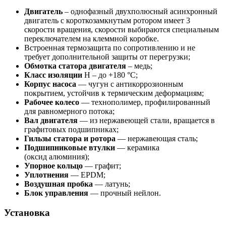
Двигатель
– однофазный двухполюсный асинхронный
двигатель с короткозамкнутым ротором имеет 3
скорости вращения, скорости выбираются специальным
переключателем на клеммной коробке.
Встроенная термозащита по сопротивлению и не
требует дополнительной защиты от перегрузки;
Обмотка статора двигателя
– медь;
Класс изоляции
H – до +180 °С;
Корпус насоса
— чугун с антикоррозионным
покрытием, устойчив к термическим деформациям;
Рабочее колесо
— технополимер, профилированный
для равномерного потока;
Вал двигателя
— из нержавеющей стали, вращается в
графитовых подшипниках;
Гильзы статора и ротора
— нержавеющая сталь;
Подшипниковые втулки
— керамика
(оксид алюминия);
Упорное кольцо
— графит;
Уплотнения
— EPDM;
Воздушная пробка
— латунь;
Блок управления
— прочный нейлон.
Установка