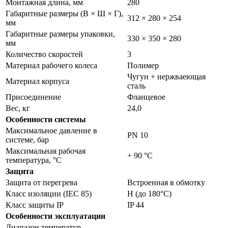
Монтажная длина, мм
280
Габаритные размеры (В × Ш × Г),
312 × 280 × 254
мм
Габаритные размеры упаковки,
330 × 350 × 280
мм
Количество скоростей
3
Материал рабочего колеса
Полимер
Чугун + нержваеющая
Материал корпуса
сталь
Присоединение
Фланцевое
Вес, кг
24,0
Особенности системы
Максимальное давление в
PN 10
системе, бар
Максимальная рабочая
+ 90 °C
температура, °С
Защита
Защита от перегрева
Встроенная в обмотку
Класс изоляции (IEC 85)
H (до 180°С)
Класс защиты IP
IP 44
Особенности эксплуатации
Диапазон температур