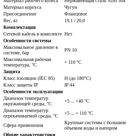
Материал рабочего колеса
Нержавеющая сталь AISI 304
Материал корпуса
Чугун
Присоединение
Фланцевое
Вес, кг
19,1 / 20,0
Комплектация
Сетевой кабель в комплекте
Нет
Особенности системы
Максимальное давление в
PN 10
системе, бар
Максимальная рабочая
+ 110 °C
температура, °С
Защита
Класс изоляции (IEC 85)
H (до 180°С)
Класс защиты IP
IP 44
Особенности эксплуатации
Диапазон температур
+5 ... +40 °C
окружающей среды, °С
Диапазон температур
+5 ... + 110 °C
перекачиваемой среды, °С
Крупные системы с большим
Сфера применения
объемом воды и напором
Общие характеристики