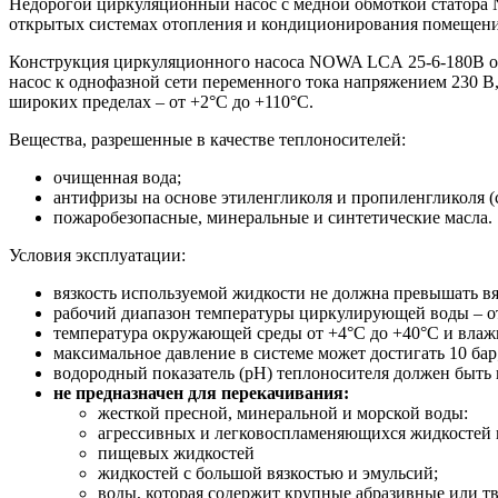
Недорогой циркуляционный насос с медной обмоткой статора 
открытых системах отопления и кондиционирования помещени
Конструкция циркуляционного насоса NOWA LCА 25-6-180B о
насос к однофазной сети переменного тока напряжением 230 В,
широких пределах – от +2°С до +110°С.
Вещества, разрешенные в качестве теплоносителей:
очищенная вода;
антифризы на основе этиленгликоля и пропиленгликоля (
пожаробезопасные, минеральные и синтетические масла.
Условия эксплуатации:
вязкость используемой жидкости не должна превышать вяз
рабочий диапазон температуры циркулирующей воды – от
температура окружающей среды от +4°С до +40°С и влажн
максимальное давление в системе может достигать 10 бар
водородный показатель (рН) теплоносителя должен быть в
не предназначен для перекачивания:
жесткой пресной, минеральной и морской воды:
агрессивных и легковоспламеняющихся жидкостей и
пищевых жидкостей
жидкостей с большой вязкостью и эмульсий;
воды, которая содержит крупные абразивные или т