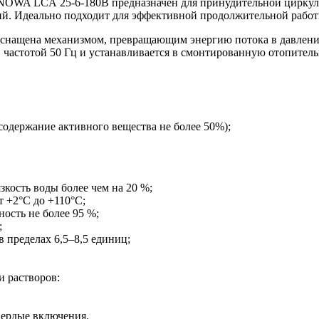
NOWA LCА 25-6-180B предназначен для принудительной циркуля
й. Идеально подходит для эффективной продолжительной работ
снащена механизмом, превращающим энергию потока в давлени
 частотой 50 Гц и устанавливается в смонтированную отопитель
содержание активного вещества не более 50%);
кость воды более чем на 20 %;
 +2°С до +110°С;
ость не более 95 %;
;
 пределах 6,5–8,5 единиц;
 растворов:
вердые включения.