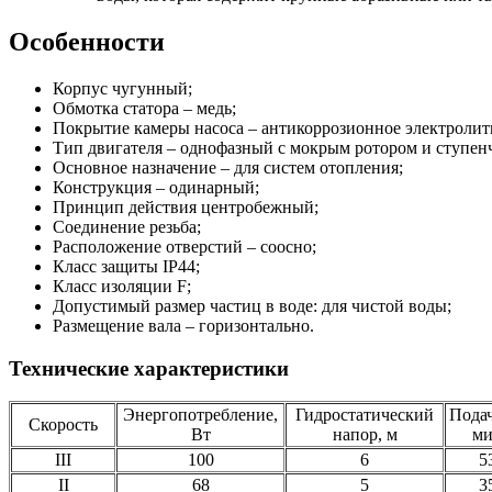
Особенности
Корпус чугунный;
Обмотка статора – медь;
Покрытие камеры насоса – антикоррозионное электролит
Тип двигателя – однофазный с мокрым ротором и ступенч
Основное назначение – для систем отопления;
Конструкция – одинарный;
Принцип действия центробежный;
Соединение резьба;
Расположение отверстий – соосно;
Класс защиты IP44;
Класс изоляции F;
Допустимый размер частиц в воде: для чистой воды;
Размещение вала – горизонтально.
Технические характеристики
Энергопотребление,
Гидростатический
Подач
Скорость
Вт
напор, м
м
III
100
6
5
II
68
5
3