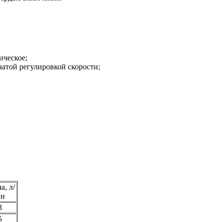
ическое;
атой регулировкой скорости;
а, л/
ин
3
5