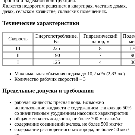
простой и надежной конструкцией.
Является недорогим решением в квартирах, частных домах,
дачах, сельском хозяйстве, складских помещениях.
Технические характеристики
Энергопотребление,
Гидравлический
Подач
Скорость
Вт
напор, м
ми
III
225
8
17
II
190
7
9
I
125
4
3
Максимальная объемная подача до 10,2 м³/ч (2,83 л/с)
Количество рабочих скоростей – 3
Предельные допуски и требования
рабочая жидкость: пресная вода. Возможно
использование жидкости с содержанием гликоля до 50%
со значительным ухудшением насосных характеристик
общая жесткость жидкости, не более 700 мкг-экв/кг
содержание соединений железа, не более 500 мкг/кг
содержание растворенного кислорода, не более 50 мкг/
кг