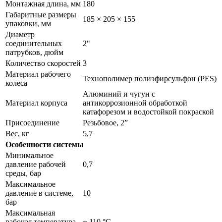
Монтажная длина, мм
180
Габаритные размеры
185 × 205 × 155
упаковки, мм
Диаметр
соединительных
2"
патрубков, дюйм
Количество скоростей
3
Материал рабочего
Технополимер полиэфирсульфон (PES)
колеса
Алюминий и чугун с
Материал корпуса
антикоррозионной обработкой
катафорезом и водостойкой покраской
Присоединение
Резьбовое, 2”
Вес, кг
5,7
Особенности системы
Минимальное
давление рабочей
0,7
среды, бар
Максимальное
давление в системе,
10
бар
Максимальная
рабочая температура,
+ 110 °C