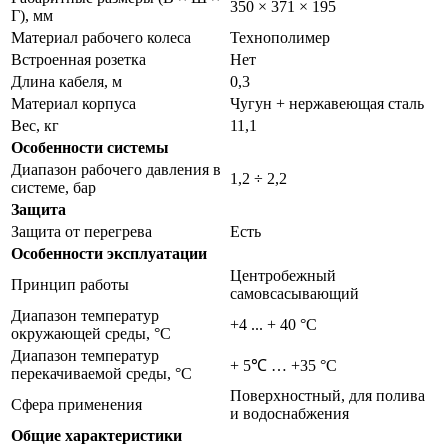
350 × 371 × 195
Г), мм
Материал рабочего колеса
Технополимер
Встроенная розетка
Нет
Длина кабеля, м
0,3
Материал корпуса
Чугун + нержавеющая сталь
Вес, кг
11,1
Особенности системы
Диапазон рабочего давления в
1,2 ÷ 2,2
системе, бар
Защита
Защита от перегрева
Есть
Особенности эксплуатации
Центробежный
Принцип работы
самовсасывающий
Диапазон температур
+4 ... + 40 °C
окружающей среды, °С
Диапазон температур
+ 5℃ … +35 °С
перекачиваемой среды, °С
Поверхностный, для полива
Сфера применения
и водоснабжения
Общие характеристики