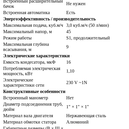
Встроенный расширительный
Не нужен
бачок
Встроенная автоматика
Есть
Энергоэффективность / производительность
Максимальная подача, куб.м/ч
3,0 куб.м/ч (50 л/мин)
Максимальный напор, м
45
Режим работы
S1, продолжительный
Максимальная глубина
9
всасывания, м
Электрические характеристики
Емкость кондесатора, мкФ
16
Потребляемая электрическая
1,10
мощность, кВт
Электрические
230 V ~1N
характеристики сети
Конструктивные особенности
Встроенный манометр
Нет
Диаметр подсоединения труб,
1" × 1" × 1"
дюйм
Материал вала двигателя
Нержавеющая сталь
Материал обмотки статора
Алюминий
Габаритные размеры (В × Ш ×