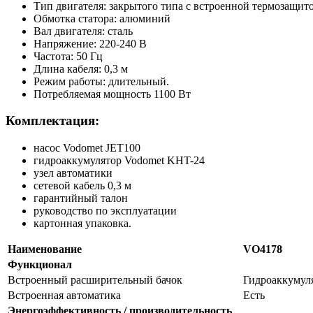
Тип двигателя: закрытого типа с встроенной термозащит
Обмотка статора: алюминий
Вал двигателя: сталь
Напряжение: 220-240 В
Частота: 50 Гц
Длина кабеля: 0,3 м
Режим работы: длительный.
Потребляемая мощность 1100 Вт
Комплектация:
насос Vodomet JET100
гидроаккумулятор Vodomet KHT-24
узел автоматики
сетевой кабель 0,3 м
гарантийный талон
руководство по эксплуатации
картонная упаковка.
Наименование
VO4178
Функционал
Встроенный расширительный бачок
Гидроаккумул
Встроенная автоматика
Есть
Энергоэффективность / производительность