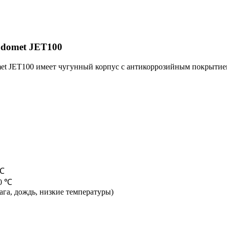
odomet JET100
t JET100 имеет чугунный корпус с антикоррозийным покрытие
 ℃
40 ℃
ага, дождь, низкие температуры)