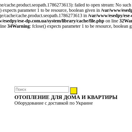
/cache.product.seopath.1786273613): failed to open stream: No such f
() expects parameter 1 to be resource, boolean given in
/var/www/esedp
orage/cache/cache.product.seopath.1786273613 in
/var/www/esedpy/ese-d
/esedpy/ese-dp.com.ua/system/library/cache/file.php
on line
32
War
line
34
Warning
: fclose() expects parameter 1 to be resource, boolean 
ОТОПЛЕНИЕ ДЛЯ ДОМА И КВАРТИРЫ
Оборудование с доставкой по Украине