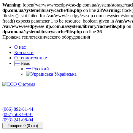
Warning
: fopen(/var/www/esedpy/ese-dp.com.ua/system/storage/cache
dp.com.ua/system/library/cache/file.php
on line
28
Warning
: flock
filesize(): stat failed for /var/www/esedpy/ese-dp.com.ua/system/st
fread() expects parameter 1 to be resource, boolean given in
/var/www
/var/www/esedpy/ese-dp.com.ua/system/library/cache/file.php
on 
dp.com.ua/system/library/cache/file.php
on line
36
Продажа теплотехнического оборудования
О нас
Контакти
О теплотехнике
Язык
Русский
Українська
(066) 892-81-44
(097) 563-99-91
(093) 241-08-04
Товаров 0 (0 грн)