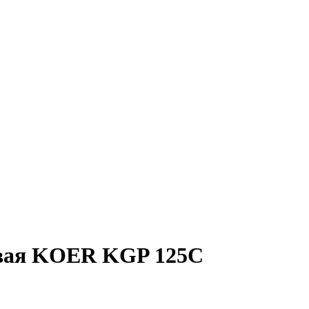
евая KOER KGP 125С