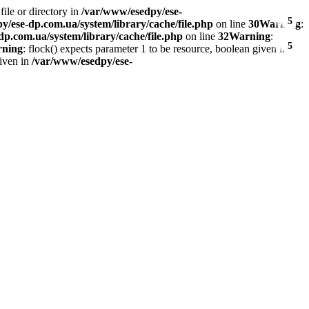
ile or directory in
/var/www/esedpy/ese-
5
y/ese-dp.com.ua/system/library/cache/file.php
on line
30
Warning
:
p.com.ua/system/library/cache/file.php
on line
32
Warning
:
5
ning
: flock() expects parameter 1 to be resource, boolean given in
given in
/var/www/esedpy/ese-