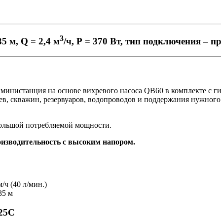
3
35 м, Q = 2,4 м
/ч, Р = 370 Вт, тип подключения – п
инистанция на основе вихревого насоса QB60 в комплекте с ги
ев, скважин, резервуаров, водопроводов и поддержания нужного 
большой потребляемой мощности.
оизводительность с высоким напором.
/ч (40 л/мин.)
35 м
25С