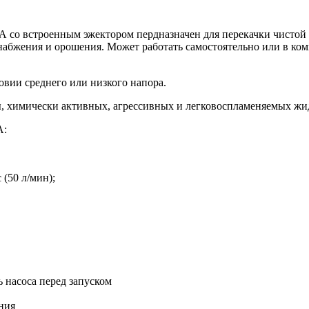
о встроенным эжектором пердназначен для перекачки чистой 
набжения и орошения. Может работать самостоятельно или в ком
вии среднего или низкого напора.
, химически активных, агрессивных и легковоспламеняемых жид
A:
(50 л/мин);
 насоса перед запуском
иния