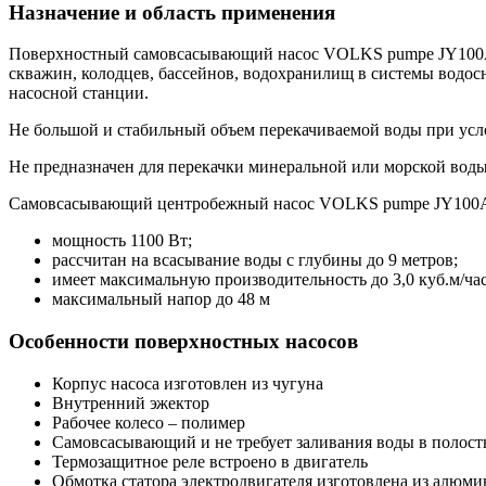
Назначение и область применения
Поверхностный самовсасывающий насос VOLKS pumpe JY100A с
скважин, колодцев, бассейнов, водохранилищ в системы водос
насосной станции.
Не большой и стабильный объем перекачиваемой воды при усло
Не предназначен для перекачки минеральной или морской воды
Самовсасывающий центробежный насос VOLKS pumpe JY100
мощность 1100 Вт;
рассчитан на всасывание воды с глубины до 9 метров;
имеет максимальную производительность до 3,0 куб.м/час 
максимальный напор до 48 м
Особенности поверхностных насосов
Корпус насоса изготовлен из чугуна
Внутренний эжектор
Рабочее колесо – полимер
Самовсасывающий и не требует заливания воды в полость
Термозащитное реле встроено в двигатель
Обмотка статора электродвигателя изготовлена ​​из алюм