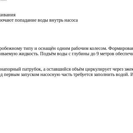
живания
лючают попадание воды внутрь насоса
тробежному типу и оснащён одним рабочим колесом. Формирован
чиваемую жидкость. Подъём воды с глубины до 9 метров обеспеч
 напорный патрубок, а оставшийся объём циркулирует через эже
ред первым запуском насосную часть требуется заполнить водой.