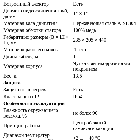
Встроенный эжектор
Есть
Диаметр подсоединения труб,
1” × 1”
дюйм
Материал вала двигателя
Нержавеющая сталь AISI 304
Материал обмотки статора
100% медь
Габаритные размеры (В × Ш ×
235 × 205 × 440
Г), мм
Материал рабочего колеса
Латунь
Длина кабеля, м
1
Чугун с антикоррозийным
Материал корпуса
покрытием
Вес, кг
13,5
Защита
Защита от перегрева
Есть
Класс защиты IP
IP54
Особенности эксплуатации
Влажность окружающего
не более 90
воздуха, %
Центробежный
Принцип работы
самовсасывающий
Диапазон температур
+2 ... + 40 °C