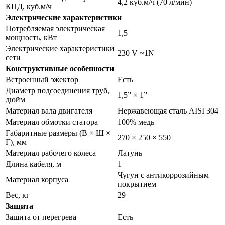
4,2 куб.м/ч (70 л/мин)
КПД, куб.м/ч
Электрические характеристики
Потребляемая электрическая
1,5
мощность, кВт
Электрические характеристики
230 V ~1N
сети
Конструктивные особенности
Встроенный эжектор
Есть
Диаметр подсоединения труб,
1,5” × 1”
дюйм
Материал вала двигателя
Нержавеющая сталь AISI 304
Материал обмотки статора
100% медь
Габаритные размеры (В × Ш ×
270 × 250 × 550
Г), мм
Материал рабочего колеса
Латунь
Длина кабеля, м
1
Чугун с антикоррозийным
Материал корпуса
покрытием
Вес, кг
29
Защита
Защита от перегрева
Есть