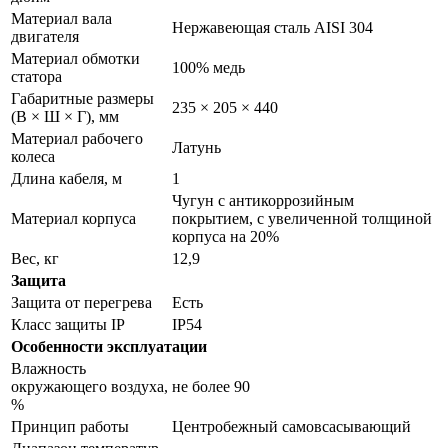
Материал вала
Нержавеющая сталь AISI 304
двигателя
Материал обмотки
100% медь
статора
Габаритные размеры
235 × 205 × 440
(В × Ш × Г), мм
Материал рабочего
Латунь
колеса
Длина кабеля, м
1
Чугун с антикоррозийным
Материал корпуса
покрытием, с увеличенной толщиной
корпуса на 20%
Вес, кг
12,9
Защита
Защита от перегрева
Есть
Класс защиты IP
IP54
Особенности эксплуатации
Влажность
окружающего воздуха,
не более 90
%
Принцип работы
Центробежный самовсасывающий