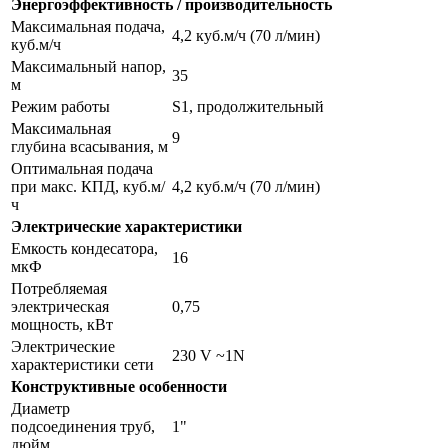
Энергоэффективность / производительность
Максимальная подача,
4,2 куб.м/ч (70 л/мин)
куб.м/ч
Максимальный напор,
35
м
Режим работы
S1, продолжительный
Максимальная
9
глубина всасывания, м
Оптимальная подача
при макс. КПД, куб.м/
4,2 куб.м/ч (70 л/мин)
ч
Электрические характеристики
Емкость кондесатора,
16
мкФ
Потребляемая
электрическая
0,75
мощность, кВт
Электрические
230 V ~1N
характеристики сети
Конструктивные особенности
Диаметр
подсоединения труб,
1"
дюйм