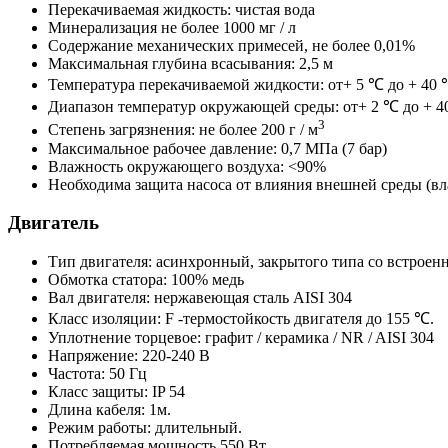
Перекачиваемая жидкость: чистая вода
Минерализация не более 1000 мг / л
Содержание механических примесей, не более 0,01%
Максимальная глубина всасывания: 2,5 м
Температура перекачиваемой жидкости: от+ 5 ℃ до + 40
Диапазон температур окружающей среды: от+ 2 ℃ до + 
3
Степень загрязнения: не более 200 г / м
Максимальное рабочее давление: 0,7 МПа (7 бар)
Влажность окружающего воздуха: <90%
Необходима защита насоса от влияния внешней среды (вл
Двигатель
Тип двигателя: асинхронный, закрытого типа со встроен
Обмотка статора: 100% медь
Вал двигателя: нержавеющая сталь AISI 304
Класс изоляции: F -термостойкость двигателя до 155 ℃.
Уплотнение торцевое: графит / керамика / NR / AISI 304
Напряжение: 220-240 В
Частота: 50 Гц
Класс защиты: IP 54
Длина кабеля: 1м.
Режим работы: длительный.
Потребляемая мощность 550 Вт