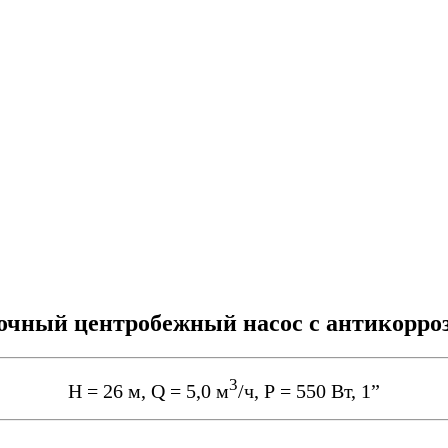
лочный центробежный насос с антикорр
3
Н = 26 м, Q = 5,0 м
/ч, Р = 550 Вт, 1”