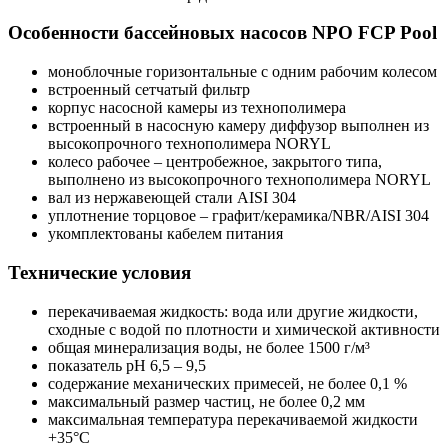
Особенности бассейновых насосов NPO FCP Pool
моноблочные горизонтальные с одним рабочим колесом
встроенный сетчатый фильтр
корпус насосной камеры из технополимера
встроенный в насосную камеру диффузор выполнен из
высокопрочного технополимера NORYL
колесо рабочее – центробежное, закрытого типа,
выполнено из высокопрочного технополимера NORYL
вал из нержавеющей стали AISI 304
уплотнение торцовое – графит/керамика/NBR/AISI 304
укомплектованы кабелем питания
Технические условия
перекачиваемая жидкость: вода или другие жидкости,
сходные с водой по плотности и химической активности
общая минерализация воды, не более 1500 г/м³
показатель рН 6,5 – 9,5
содержание механических примесей, не более 0,1 %
максимальный размер частиц, не более 0,2 мм
максимальная температура перекачиваемой жидкости
+35°С