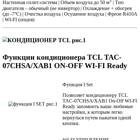
3
Настенная сплит-система | Объем воздуха до 50 м
| Тип
двигателя – обычный (не инвертор) | Охлаждение + обогрев
(до -7°С) | Очистка воздуха | Осушение воздуха | Фреон R410А
| WI-FI (опция)
Функции кондиционера TCL TAC-
07CHSA/XAB1 ON-OFF WI-FI Ready
Функция I Set
Позволяет кондиционеру TCL
TAC-07CHSA/XAB1 On-Off WI-FI
Ready запомнить ваши любимые
настройки, к которым легко
вернуться путем нажатия одной
кнопки.
WI-FI УПРАВЛЕНИЕ