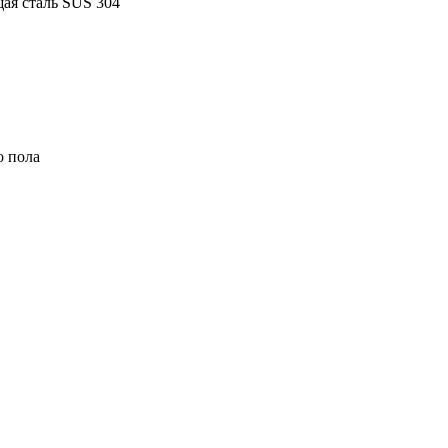
я сталь SUS 304
о пола