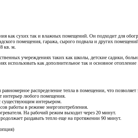
ния как сухих так и влажных помещений. Он подходит для обогр
кладского помещения, гаража, сырого подвала и других помещен
 кв. м.
ственных учереждениях таких как школы, детские садики, больниц
х использовать как дополнительное так и основное отопление 
и равномерное распределение тепла в помещении, что позволяет
ит интерьер любого помещения.
с существующим интерьером.
сов работы в режиме энергопотребления.
гревателя. На рабочий режим выходит через 20 минут.
родолжает раздавать тепло еще на протяжении 90 минут.
опция)