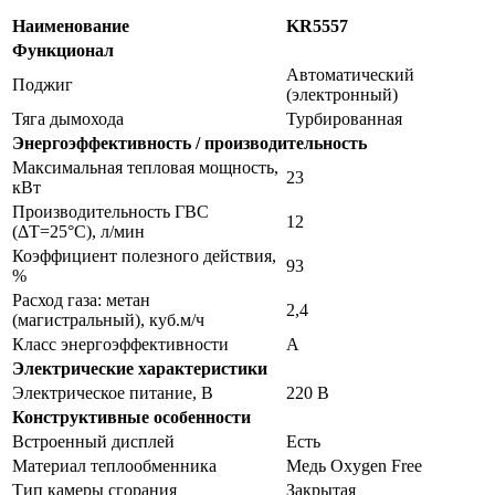
Наименование
KR5557
Функционал
Автоматический
Поджиг
(электронный)
Тяга дымохода
Турбированная
Энергоэффективность / производительность
Максимальная тепловая мощность,
23
кВт
Производительность ГВС
12
(ΔT=25°C), л/мин
Коэффициент полезного действия,
93
%
Расход газа: метан
2,4
(магистральный), куб.м/ч
Класс энергоэффективности
А
Электрические характеристики
Электрическое питание, В
220 В
Конструктивные особенности
Встроенный дисплей
Есть
Материал теплообменника
Медь Oxygen Free
Тип камеры сгорания
Закрытая