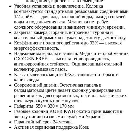
попадания угарного газа в помещение.
Удобная установка и подключение. Колонка
комплектуется стандартными резьбовыми соединениями
1/2 дюйма — для входа холодной воды, выхода горячей
воды и подключения газа. Установка не требует
сложного оборудования и занимает минимум времени.
Закрытая камера сгорания, встроенная турбина и
коаксиальный дымоход служат надежному дымоотводу.
Коэффициент полезного действия до 93% — высокая
энергоэффективность.
Надежные материалы и защита. Медный теплообменник
OXYGEN FREE — высокая теплопроводность,
антикоррозийная стойкость. Оцинкованный стальной
коллектор дымовых газов.
Класс пылевлагозащиты IPX2, защищает от брызг и
капель воды.
Современный дизайн. Эстетичная панель в
белом матовом цвете делает колонку универсальным
решением как для современных, так и для классических
интерьеров кухонь или санузлов.
Габариты: 550 × 330 × 170 мм
Газовые колонки KOER KWH охотно принимаются в
эксплуатацию газовыми службами Украины.
Гарантийный срок 24 месяца.
Активная сервисная поддержка Koer.