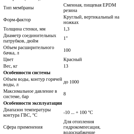
Сменная, пищевая EPDM
Тип мембраны
резина
Круглый, вертикальный на
Форм-фактор
ножках
Толщина стенки, мм
1,3
Диаметр соединительных
1"
патрубков, дюйм
Объем расширительного
100
бачка, л
Цвет
Красный
Вес, кг
13
Особенности системы
Объем воды, контур горячей
до 1000
воды, л
Максимальное давление в
8
системе, бар
Особенности эксплуатации
Диапазон температуры
-10 ... + 100 °C
контура ГВС, °С
Для отопления
Сфера применения
гидрокомпесация,
водоснабжение