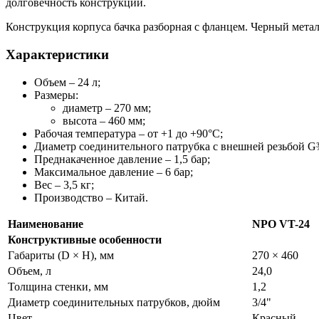
долговечность конструкции.
Конструкция корпуса бачка разборная с фланцем. Черный мета
Характеристики
Объем – 24 л;
Размеры:
диаметр – 270 мм;
высота – 460 мм;
Рабочая температура – от +1 до +90°С;
Диаметр соединительного патрубка с внешней резьбой G
Преднакаченное давление – 1,5 бар;
Максимальное давление – 6 бар;
Вес – 3,5 кг;
Производство – Китай.
Наименование
NPO VT-24
Конструктивные особенности
Габариты (D × H), мм
270 × 460
Объем, л
24,0
Толщина стенки, мм
1,2
Диаметр соединительных патрубков, дюйм
3/4"
Цвет
Красный