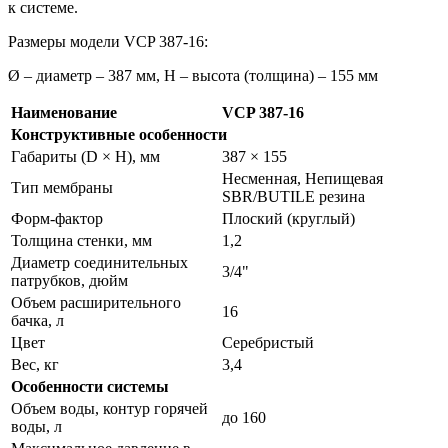
к системе.
Размеры модели VCP 387-16:
Ø – диаметр – 387 мм, Н – высота (толщина) – 155 мм
Наименование
VCP 387-16
Конструктивные особенности
Габариты (D × H), мм
387 × 155
Несменная, Непищевая
Тип мембраны
SBR/BUTILE резина
Форм-фактор
Плоский (круглый)
Толщина стенки, мм
1,2
Диаметр соединительных
3/4"
патрубков, дюйм
Объем расширительного
16
бачка, л
Цвет
Серебристый
Вес, кг
3,4
Особенности системы
Объем воды, контур горячей
до 160
воды, л