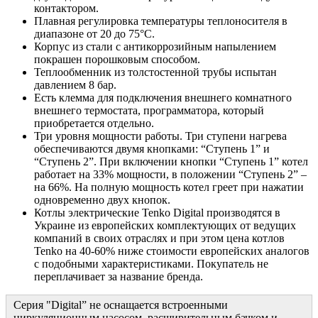
контактором.
Плавная регулировка температуры теплоносителя в
диапазоне от 20 до 75°С.
Корпус из стали с антикоррозийным напылением
покрашен порошковым способом.
Теплообменник из толстостенной трубы испытан
давлением 8 бар.
Есть клемма для подключения внешнего комнатного
внешнего термостата, программатора, который
приобретается отдельно.
Три уровня мощности работы. Три ступени нагрева
обеспечиваются двумя кнопками: “Ступень 1” и
“Ступень 2”. При включении кнопки “Ступень 1” котел
работает на 33% мощности, в положении “Ступень 2” –
на 66%. На полную мощность котел греет при нажатии
одновременно двух кнопок.
Котлы электрические Tenko Digital производятся в
Украине из европейских комплектующих от ведущих
компаний в своих отраслях и при этом цена котлов
Tenko на 40-60% ниже стоимости европейских аналогов
с подобными характеристиками. Покупатель не
переплачивает за название бренда.
Cерия "Digital” не оснащается встроенными
циркуляционным насосом, расширительным бачком и