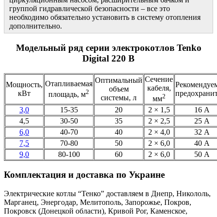
группой гидравлической безопасности – все это
необходимо обязательно установить в систему отопления
дополнительно.
Модельный ряд серии электрокотлов Tenko
Digital 220 В
Сечение
Оптимальный
Отапливаемая
Мощность,
Рекомендуе
кабеля,
объем
2
кВт
предохрани
площадь, м
2
системы, л
мм
3,0
15-35
20
2 × 1,5
16 А
4,5
30-50
35
2 × 2,5
25 А
6,0
40-70
40
2 × 4,0
32 А
7,5
70-80
50
2 × 6,0
40 А
9,0
80-100
60
2 × 6,0
50 А
Комплектация и доставка по Украине
Электрические котлы “Тенко” доставляем в Днепр, Никололь,
Марганец, Энергодар, Мелитополь, Запорожье, Покров,
Покровск (Донецкой области), Кривой Рог, Каменское,