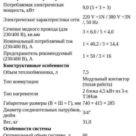
Потребляемая электрическая
9,0 (3 + 3 + 3)
мощность, кВт
220 V ~1N / 380 V ~3N
Электрические характеристики сети
/, 50 Hz
Сечение медного провода (для
3 × 6,0 / 5 × 4,0
230/400 В), кв.мм
Номинальный потребляемый ток
1 × 40,2 / 3 × 14,4
(230/400 В), А
Предохранитель рекомендуемый
1 × 50 / 3 × 16
(230/400 В), А
Конструктивные особенности
Объем теплообменника, л
7,5
Модульный контактор
Тип коммутации
(тихая работа)
2 блока 4,5 кВт из 3-х
Тип нагревателя
ТЭНов
Габаритные размеры (В × Ш × Г), мм
740 × 415 × 285
Диаметр соединительных патрубков,
3/4"
дюйм
Вес, кг
31,0
Особенности системы
Оптимальный объем системы, л
60