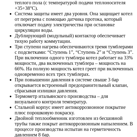
теплого пола (с температурой подачи теплоносителя
+35÷38°C).
Система защиты имеет два уровня. Она защищает котел
от перегрева с помощью датчика протока, который
отключает подачу электричества при остановке
циркуляции воды.
Дублирующий (модульный) контактор обеспечивает
тихую работу коммутации.
Три ступени нагрева обеспечиваются тремя тумблерами
с подсветками: “Ступень 1”, “Ступень 2” и “Ступень 3”.
При включении одного тумблера котел работает на 33%
мощности, два включенных тумблера – мощность на
66%. На полную мощность котел греет при включенных
одновременно всех трех тумблерах.
При повышении давления в системе свыше 3 бар
открывается встроенный предохранительный клапан,
сбрасывая излишки давления.
Термометр итальянского производства – для
визуального контроля температур.
Стальной корпус имеет антикоррозионное покрытие
плюс порошковую покраску.
Двойной теплообменник изготовлен из бесшовной
трубы также покрыт антикоррозионным напылением. В
процессе производства испытан на герметичность
давлением 8 бар.