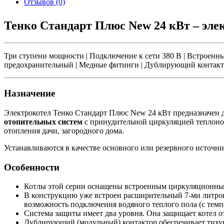
Отзывов (0)
Тенко Стандарт Плюс New 24 кВт – элек
Три ступени мощности | Подключение к сети 380 В | Встроенный
предохранительный | Медные фитинги | Дублирующий контактор
Назначение
Электрокотел Тенко Стандарт Плюс New 24 кВт предназначен 
отопительных систем
с принудительной циркуляцией теплоно
отопления дачи, загородного дома.
Устанавливаются в качестве основного или резервного источни
Особенности
Котлы этой серии оснащены встроенным циркуляционным 
В конструкцию уже встроен расширительный 7-ми литровый
возможность подключения водяного теплого пола (с темп
Система защиты имеет два уровня. Она защищает котел о
Дублирующий (модульный) контактор обеспечивает тиху