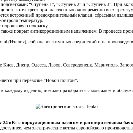
подсветками: “Ступень 1”, “Ступень 2” и “Ступень 3”. При вкл
ность котел греет при включенных одновременно всех трех тум
ется встроенный предохранительный клапан, сбрасывая излишк
контроля температур.
с порошковую покраску.
также покрыт антикоррозионным напылением. В процессе произ
ini (Италия), собрана из латунных соединений и на производст
: Киев, Днепр, Одесса, Львов, Северодонецк, Мариуполь, Запор
няется при перевозке “Новой почтой”.
я к каждому изделию, поможет разобраться с монтажом и обслуж
w 24 кВт с циркуляционным насосом и расширительным бач
 доступнее, чем электрические котлы европейского производств