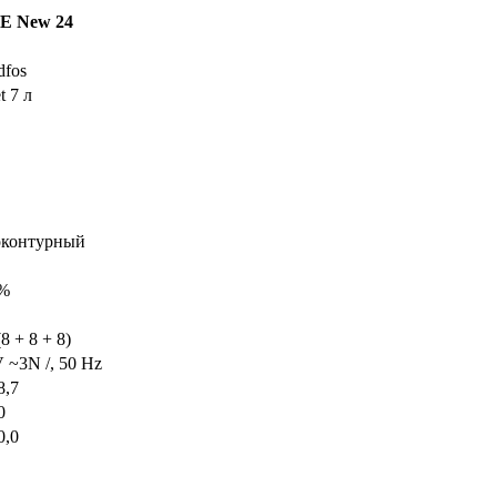
Е New 24
dfos
t 7 л
контурный
 %
(8 + 8 + 8)
 ~3N /, 50 Hz
8,7
0
0,0