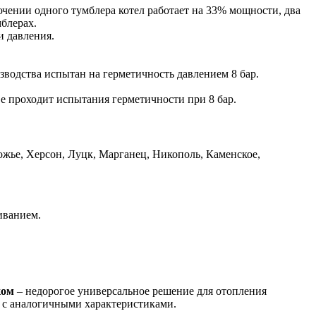
ючении одного тумблера котел работает на 33% мощности, два
блерах.
и давления.
водства испытан на герметичность давлением 8 бар.
ве проходит испытания герметичности при 8 бар.
ожье, Херсон, Луцк, Марганец, Никополь, Каменское,
иванием.
ком
– недорогое универсальное решение для отопления
а с аналогичными характеристиками.