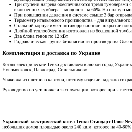
Три ступени нагрева обеспечиваются тремя тумблерами с 
включенных тумблера – мощность на 66%. На полную мощ
При повышении давления в системе свыше 3 бар открыва
Термометр итальянского производства – для визуального 
Стальной корпус имеет антикоррозионное покрытие плю
Двойной теплообменник изготовлен из бесшовной трубы 
Два блока тэнов по 12 кВт
Гидравлическая группа безопасности производства Giacom
Комплектация и доставка по Украине
Котлы электрические Тенко доставляем в любой город Украины
Новомосковск, Павлоград, Синельниково.
Упаковка из плотного картона, поэтому изделие надежно сохра
Руководство по установке и эксплуатации, которое прилагаетс
Украинский электрический котел Тенко Стандарт Плюс Ne
небольших домов площадью около 240 кв.м, которое на 40-60%