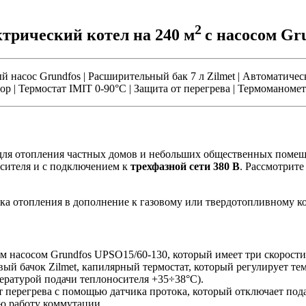
2
трический котел на 240 м
с насосом Gr
 насос Grundfos | Расширительный бак 7 л Zilmet | Автоматичес
 | Термостат IMIT 0-90°C | Защита от перегрева | Термоманоме
для отопления частных домов и небольших общественных помеще
сителя и с подключением к
трехфазной сети 380 В
. Рассмотрите
ка отопления в дополнение к газовому или твердотопливному ко
насосом Grundfos UPSO15/60-130, который имеет три скорости
 бачок Zilmet, капилярный термостат, который регулирует темп
ературой подачи теплоносителя +35÷38°C).
т перегрева с помощью датчика протока, который отключает под
ю работу коммутации.