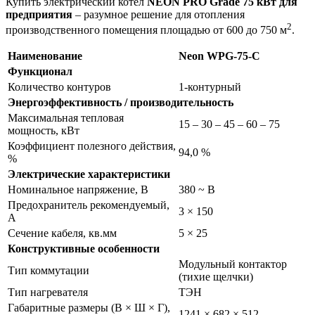
Купить электрический котел
NEON PRO Grade 75 кВт для
предприятия
– разумное решение для отопления
2
производственного помещения площадью от 600 до 750 м
.
Наименование
Neon WPG-75-C
Функционал
Количество контуров
1-контурный
Энергоэффективность / производительность
Максимальная тепловая
15 – 30 – 45 – 60 – 75
мощность, кВт
Коэффициент полезного действия,
94,0 %
%
Электрические характеристики
Номинальное напряжение, В
380 ~ В
Предохранитель рекомендуемый,
3 × 150
А
Сечение кабеля, кв.мм
5 × 25
Конструктивные особенности
Модульный контактор
Тип коммутации
(тихие щелчки)
Тип нагревателя
ТЭН
Габаритные размеры (В × Ш × Г),
1241 × 682 × 512