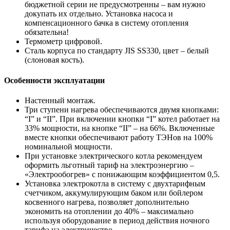
бюджетной серии не предусмотренны – вам нужно
докупать их отдельно. Установка насоса и
компенсационного бачка в систему отопления
обязательна!
Термометр цифровой.
Cталь корпуса по стандарту JIS SS330, цвет – белый
(слоновая кость).
Особенности эксплуатации
Настенный монтаж.
Три ступени нагрева обеспечиваются двумя кнопками:
“І” и “ІІ”. При включении кнопки “І” котел работает на
33% мощности, на кнопке “ІІ” – на 66%. Включенные
вместе кнопки обеспечивают работу ТЭНов на 100%
номинальной мощности.
При установке электрического котла рекомендуем
оформить льготный тариф на электроэнергию –
«Электрообогрев» с понижающим коэффициентом 0,5.
Установка электрокотла в систему с двухтарифным
счетчиком, аккумулирующим баком или бойлером
косвенного нагрева, позволяет дополнительно
экономить на отоплении до 40% – максимально
используя оборудование в период действия ночного
тарифа на электричество.