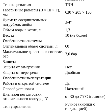
Тип нагревателя
ТЭН
Габаритные размеры (В × Ш × Г),
630 × 205 × 130
мм
Диаметр соединительных
3/4"
патрубков, дюйм
Объем воды в котле, л
1,3
Вес, кг
10 (не более)
Особенности системы
Оптимальный объем системы, л
60
Максимальное давление в системе,
3,0 бар
бар
Защита
Защита от замерзания
Нет
Защита от перегрева
Двойная
Особенности эксплуатации
Работа в открытой системе
Да
Способ установки
Настенный
Диапазон регулировки
от 30 до 75°С (плавное)
отопительного контура, °С
Ручное (кнопки с
Тип управления
индикацией)