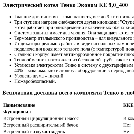
Электрический котел Тенко Эконом КЕ 9,0_400
Главное достоинство – компактность, вес до 9 кг и низкая
Три ступени нагрева снабжаются двумя кнопками: "Ступен
котел работает при одновременно включенных обеих кно
Система защиты имеет два уровня. Она защищает котел о
Термометр итальянского производства – для визуального 
Индикаторы режимов работы в виде сигнальных лампочек 
подключения водяного теплого пола (с температурой под
Стальной корпус имеет антикоррозионное покрытие плю
Теплообменник изготовлен из бесшовной трубы также по
Установка электрокотла Тенко в систему с двухтарифным
40% – максимально используя оборудование в период дей
Уровень шума – низкий.
Пожаробезопасный.
Бесплатная доставка всего комплекта Тенко в л
Наименование
ККЕ
Функционал
Встроенный циркуляционный насос
В ко
Встроенный расширительный бачок
Нет
Встроенный воздухоотводчик
Нет