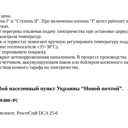
 цена.
ь І" и "Ступень ІІ". При включении кнопки "I" котел работает
пках.
т перегрева отключая подачу электричества при остановке цирк
контроля температур.
и термостат помогают вручную регулировать температуру подач
ачи теплоносителя +35÷38°C).
с порошковую покраску.
крыт антикоррозионным напылением. В процессе производства и
 счетчиком, аккумулирующим баком или бойлером косвенного на
ствия ночного тарифа на электричество.
юбой населенный пункт Украины “Новой почтой”.
9/400+PC
мплекте, PowerCraft DCA 25-6