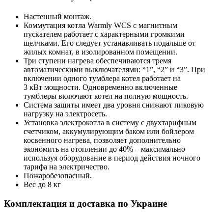
Настенный монтаж.
Коммутация котла Warmly WCS с магнитным
пускателем работает с характерными громкими
щелчками. Его следует устанавливать подальше от
жилых комнат, в изолированном помещении.
Три ступени нагрева обеспечиваются тремя
автоматическими выключателями: “1”, “2” и “3”. При
включении одного тумблера котел работает на
3 кВт мощности. Одновременно включенные
тумблеры включают котел на полную мощность.
Система защиты имеет два уровня снижают пиковую
нагрузку на электросеть.
Установка электрокотла в систему с двухтарифным
счетчиком, аккумулирующим баком или бойлером
косвенного нагрева, позволяет дополнительно
экономить на отоплении до 40% – максимально
используя оборудование в период действия ночного
тарифа на электричество.
Пожаробезопасный.
Вес до 8 кг
Комплектация и доставка по Украине