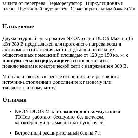
защита от перегрева | Терморегулятор | Циркуляционный
насос | Проточный водонагрев | C расширительным бачком 7 л
Назначение
Двухконтурный электрокотел NEON серии DUOS Maxi на 15
кВт 380 В предназначен для проточного нагрева воды и
автономного отопления частных домов и небольших
общественных помещений площадью от 120 до 150 кв. м,
с
принудительной циркуляцией
теплоносителя и с
подключением к электрической сети с напряжением 380 В.
Устанавливаются в качестве основного или резервного
источника отопления в дополнение к газовому или
твердотопливному котлу.
Отличия
NEON DUOS Maxi
с сим​исторной коммутацией
ТЭНов
работают бесшумно, без щелчком,
характерными для магнитных пускателей.
Встроенный раcширительный бак на 7 л