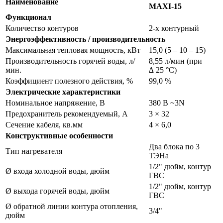
Наименование
MAXI-15
Функционал
Количество контуров
2-х контурный
Энергоэффективность / производительность
Максимальная тепловая мощность, кВт
15,0 (5 – 10 – 15)
Производительность горячей воды, л/
8,55 л/мин (при
мин.
∆ 25 °С)
Коэффициент полезного действия, %
99,0 %
Электрические характеристики
Номинальное напряжение, В
380 В ~3N
Предохранитель рекомендуемый, А
3 × 32
Сечение кабеля, кв.мм
4 × 6,0
Конструктивные особенности
Два блока по 3
Тип нагревателя
ТЭНа
1/2" дюйм, контур
Ø входа холодной воды, дюйм
ГВС
1/2" дюйм, контур
Ø выхода горячей воды, дюйм
ГВС
Ø обратной линии контура отопления,
3/4"
дюйм