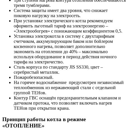
Три ступени нагрева контура отопления обеспечиваются
тремя тумблерами.
Система защиты имеет два уровня, что снижает
пиковую нагрузку на электросеть.
При установке электрического котла рекомендуем
оформить льготный тариф на электроэнергию –
«Электрообогрев» с понижающим коэффициентом 0,5.
Установка электрокотла в систему с двухтарифным
счетчиком, аккумулирующим баком или бойлером
косвенного нагрева, позволяет дополнительно
экономить на отоплении до 40% – максимально
используя оборудование в период действия ночного
тарифа на электричество.
Cталь корпуса по стандарту JIS SS330, цвет –
серебристый металлик.
Пожаробезопасный.
На горячее водоснабжение предусмотрен независимый
теплообменник из нержавеющий стали с отдельной
группой ТЕНов.
Контур ГВС оснащён предохранительным клапаном и
датчиком протока, что позволяет включать нагрев
ТЕНов при открытии крана.
Принцип работы котла в режиме
«ОТОПЛЕНИЕ»