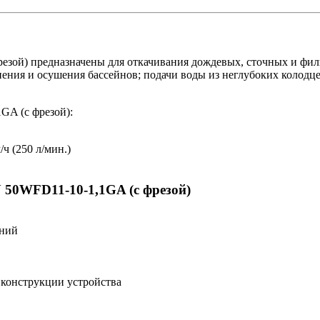
зой) предназначены для откачивания дождевых, сточных и филь
ия и осушения бассейнов; подачи воды из неглубоких колодцев
A (с фрезой):
ч (250 л/мин.)
 50WFD11-10-1,1GA (с фрезой)
ений
 конструкции устройства