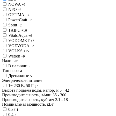
NOWA
+6
NPO
+8
OPTIMA
+30
PowerCraft
+7
Sprut
+2
TAIFU
+16
Vitals Aqua
+6
VODOMET
+7
VOEVODA
+2
VOLKS
+15
Wetron
+9
Наличие
В наличии
5
Тип насоса
Дренажные
5
Элетрическое питание
1~ 230 В, 50 Гц
5
Высота подъема воды, напор, м
5
-
42
Производительность, л/мин
35
-
300
Производительность, куб.м/ч
2.1
-
18
Номинальная мощность, кВт
0,37
1
0,4
2