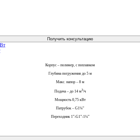
Получить консультацию
т
Корпус – полимер, с поплавком
Глубина погружения до 5 м
Макс. напор – 8 м
3
Подача – до 14 м
/ч
Мощность 0,75 кВт
Патрубок – G1¼”
Переходник 1”-G1”-1¼”