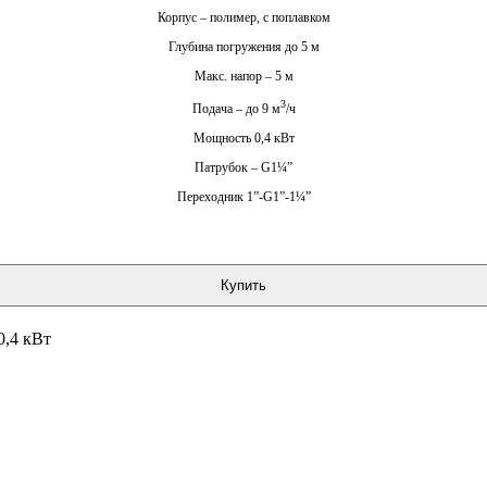
Корпус – полимер, с поплавком
Глубина погружения до 5 м
Макс. напор – 5 м
3
Подача – до 9 м
/ч
Мощность 0,4 кВт
Патрубок – G1¼”
Переходник 1”-G1”-1¼”
Купить
,4 кВт