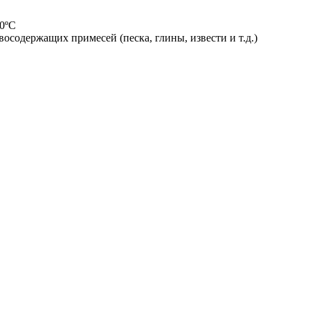
0ºС
осодержащих примесей (песка, глины, извести и т.д.)