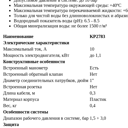
Допустимое давление в системе: до 10 бар
Максимальная температура окружающей среды: +40ºС
Максимальная температура перекачиваемой жидкости: +6
Только для чистой воды без длинноволокнистых и абразив
Водородный показатель воды (pH): 6.5 - 8.5
Общая минерализация воды: не более 1500 г/м³
Наименование
KP2783
Электрические характеристики
Максимальный ток, А
10
Мощность электродвигателя, кВт
до 1,1
Конструктивные особенности
Встроенный манометр
Есть
Встроенный обратный клапан
Нет
Диаметр соединительных патрубков, дюйм
1"
Встроенная розетка
Нет
Длина кабеля, м
0,3
Материал корпуса
Пластик
Вес, кг
0,4
Особенности системы
Диапазон рабочего давления в системе, бар
1,5 ÷ 3,0
Защита