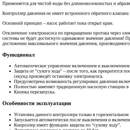
Применяется для чистой воды без длинноволокнистых и абразив
Контроллер давления не имеет встроенного обратного клапана
Основний принцип – насос работает пока открыт кран.
Отключение электронасоса по прекращению протока через элект
системы не будет достигнуто одинаковое значение давления! П
достижении максимального значения давления, производимого 
Функционал
Автоматическое управление включением и выключением эл
Защита от "сухого хода" – после того, как прекратится п
секунд произведёт остановку электронасоса.
Предусмотрена возможность регулировки давления включен
Полностью заменяет традиционную насосную станцию в с
Кнопка перезапуска.
Особенности эксплуатации
Установка данного контроллера только в горизонтальном
Запускается автоматически после выключения и включен
Конроллер имеет функцию защиты по “сухому ходу”.