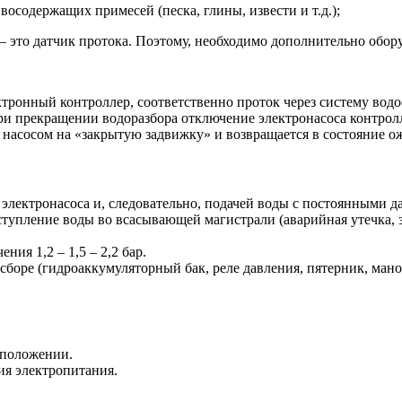
осодержащих примесей (песка, глины, извести и т.д.);
 – это датчик протока. Поэтому, необходимо дополнительно об
ронный контроллер, соответственно проток через систему водос
ри прекращении водоразбора отключение электронасоса контролл
насосом на «закрытую задвижку» и возвращается в состояние о
ектронасоса и, следовательно, подачей воды с постоянными да
оступление воды во всасывающей магистрали (аварийная утечка, за
ия 1,2 – 1,5 – 2,2 бар.
боре (гидроаккумуляторный бак, реле давления, пятерник, ман
 положении.
ия электропитания.